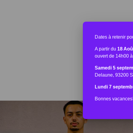
Dates à retenir p
A partir du
18 Aoû
ouvert de 14h00 
Samedi 5 septem
Delaune, 93200 S
Lundi 7 septemb
Bonnes vacances! 