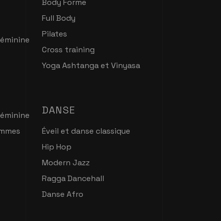
Body Forme
Full Body
Pilates
féminine
Cross training
Yoga Ashtanga et Vinyasa
DANSE
féminine
emmes
Éveil et danse classique
Hip Hop
Modern Jazz
Ragga Dancehall
Danse Afro