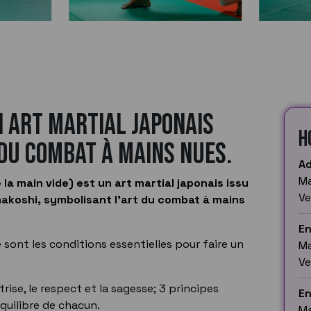
n art martial japonais
H
du combat à mains nues.
Ad
Ma
 la main vide) est un art martial japonais issu
Ve
nakoshi, symbolisant l'art du combat à mains
En
re sont les conditions essentielles pour faire un
Ma
Ve
rise, le respect et la sagesse; 3 principes
En
quilibre de chacun.
Ma