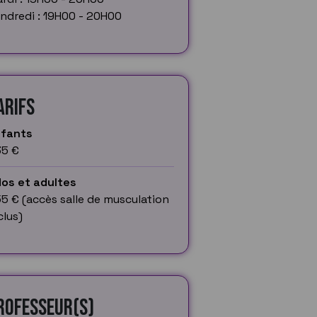
ndredi : 19H00 - 20H00
arifs
nfants
5 €
os et adultes
5 € (accès salle de musculation
clus)
rofesseur(s)