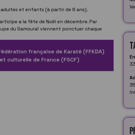
Ve
adultes et enfants (à partir de 6 ans).
rticipe a la fête de Noël en décembre. Par
 coupe du Samouraï viennent ponctuer chaque
T
a Fédération française de Karaté (FFKDA)
E
 et culturelle de France (FSCF)
33
Ad
35
in
P