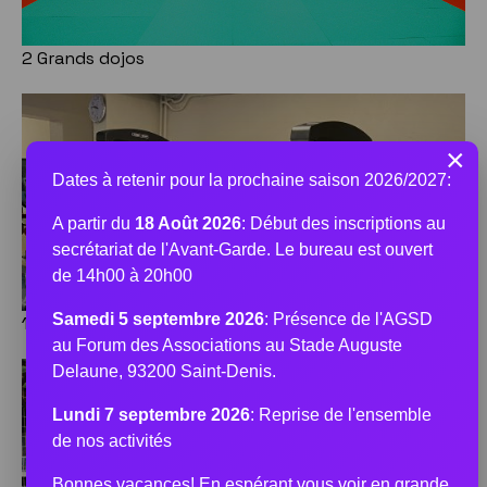
2 Grands dojos
×
Dates à retenir pour la prochaine saison 2026/2027:
A partir du
18 Août 2026
: Début des inscriptions au
secrétariat de l'Avant-Garde. Le bureau est ouvert
de 14h00 à 20h00
Samedi 5 septembre 2026
: Présence de l'AGSD
1 Salle de musculation
au Forum des Associations au Stade Auguste
Delaune, 93200 Saint-Denis.
Lundi 7 septembre 2026
: Reprise de l'ensemble
de nos activités
Bonnes vacances! En espérant vous voir en grande