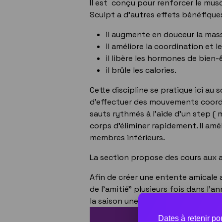
Il est conçu pour renforcer le musc
Sculpt a d'autres effets bénéfiques
il augmente en douceur la mas
il améliore la coordination et le
il libère les hormones de bien-
il brûle les calories.
Cette discipline se pratique ici au 
d'effectuer des mouvements coord
sauts rythmés à l'aide d'un step ( 
corps d'éliminer rapidement. Il amél
membres inférieurs.
La section propose des cours aux ad
Afin de créer une entente amicale 
de l'amitié" plusieurs fois dans l'an
la saison une soirée dans un resta
Dates à retenir p