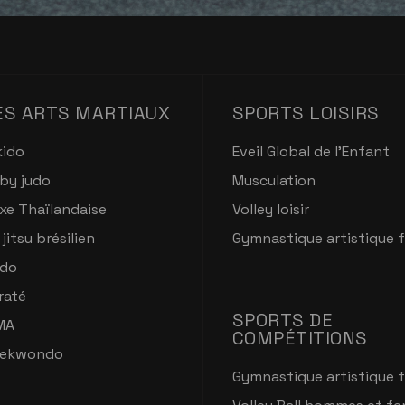
ES ARTS MARTIAUX
SPORTS LOISIRS
kido
Eveil Global de l'Enfant
by judo
Musculation
xe Thaïlandaise
Volley loisir
 jitsu brésilien
Gymnastique artistique 
do
raté
SPORTS DE
MA
COMPÉTITIONS
ekwondo
Gymnastique artistique 