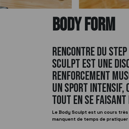
BODY FORM
Rencontre du step 
Sculpt est une disc
renforcement musc
Un sport intensif,
tout en se faisant 
Le Body Sculpt est un cours très 
manquent de temps de pratiquer u