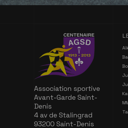
L
Ai
Ba
Bo
Ju
Ju
Association sportive
Ka
Avant-Garde Saint-
M
Denis
Ta
4 av de Stalingrad
93200 Saint-Denis