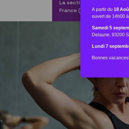
La section est affiliée à la
A partir du
18 Aoû
France (FSCF).
ouvert de 14h00 
Samedi 5 septem
Delaune, 93200 S
Lundi 7 septemb
Bonnes vacances! 