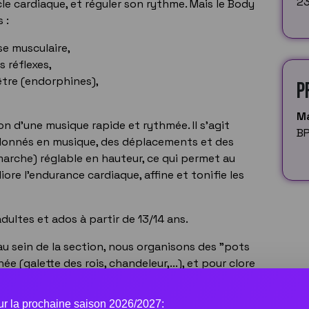
23
le cardiaque, et réguler son rythme. Mais le Body
 :
se musculaire,
s réflexes,
être (endorphines),
P
M
son d'une musique rapide et rythmée. Il s'agit
BP
onnés en musique, des déplacements et des
marche) réglable en hauteur, ce qui permet au
iore l'endurance cardiaque, affine et tonifie les
ultes et ados à partir de 13/14 ans.
au sein de la section, nous organisons des "pots
née (galette des rois, chandeleur,...), et pour clore
urant-dancing.
our la prochaine saison 2026/2027: