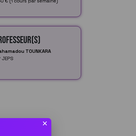
0 € (1 cours par semaine)
rofesseur(s)
ahamadou TOUNKARA
 JEPS
×