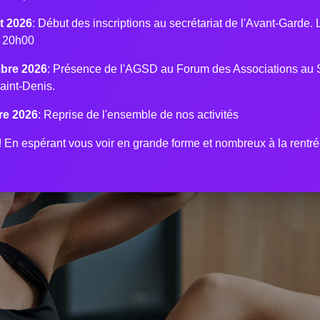
 Fédération sportive et culturelle de
t 2026
: Début des inscriptions au secrétariat de l'Avant-Garde.
à 20h00
bre 2026
: Présence de l'AGSD au Forum des Associations au 
aint-Denis.
re 2026
: Reprise de l'ensemble de nos activités
En espérant vous voir en grande forme et nombreux à la rentré